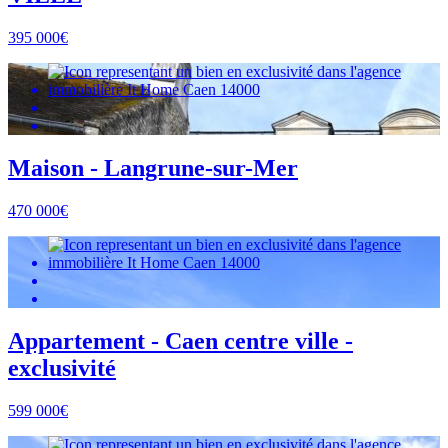
395 000€
Maison - Langrune-sur-Mer
470 000€
Appartement - Caen centre ville -
exclusivité
599 000€