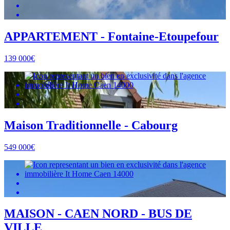
APPARTEMENT - Fontaine-Etoupefour
139 000€
Maison Traditionnelle - Cabourg
549 000€
MAISON - CAEN NORD - BUS DE
VILLE