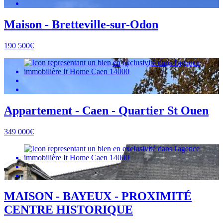
Maison - Bretteville-sur-Odon
190 500€
Appartement - Caen - Quartier St Ouen
349 000€
MAISON - BAYEUX - PROXIMITÉ
CENTRE HISTORIQUE