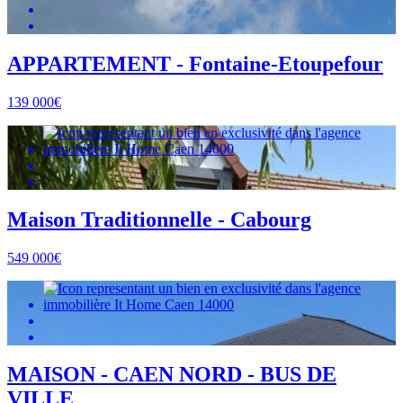
APPARTEMENT - Fontaine-Etoupefour
139 000€
Maison Traditionnelle - Cabourg
549 000€
MAISON - CAEN NORD - BUS DE
VILLE