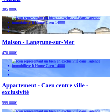
395 000€
Maison - Langrune-sur-Mer
470 000€
Appartement - Caen centre ville -
exclusivité
599 000€