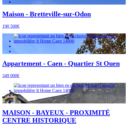
Maison - Bretteville-sur-Odon
190 500€
Appartement - Caen - Quartier St Ouen
349 000€
MAISON - BAYEUX - PROXIMITÉ
CENTRE HISTORIQUE