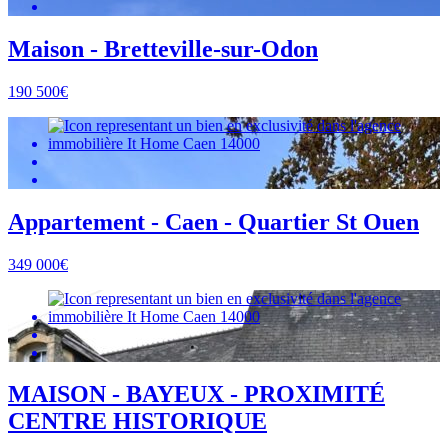
Maison - Bretteville-sur-Odon
190 500€
Appartement - Caen - Quartier St Ouen
349 000€
MAISON - BAYEUX - PROXIMITÉ
CENTRE HISTORIQUE