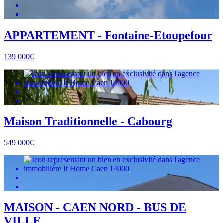
APPARTEMENT - Fontaine-Etoupefour
139 000€
Maison Traditionnelle - Cabourg
549 000€
MAISON - CAEN NORD - BUS DE
VILLE