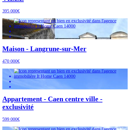
395 000€
Maison - Langrune-sur-Mer
470 000€
Appartement - Caen centre ville -
exclusivité
599 000€