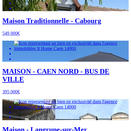
Maison Traditionnelle - Cabourg
549 000€
MAISON - CAEN NORD - BUS DE
VILLE
395 000€
Maison - Langrune-sur-Mer