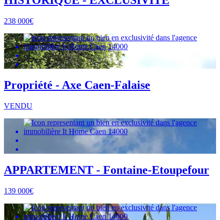
HISTORIQUE - EXCLUSIVITÉ
238 000€
Propriété - Axe Caen-Falaise
VENDU
APPARTEMENT - Fontaine-Etoupefour
139 000€