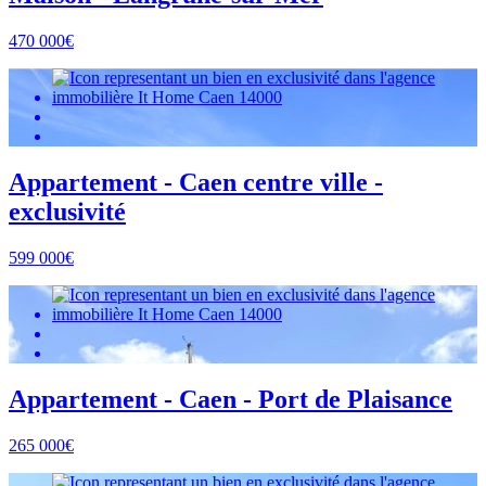
470 000€
Appartement - Caen centre ville -
exclusivité
599 000€
Appartement - Caen - Port de Plaisance
265 000€