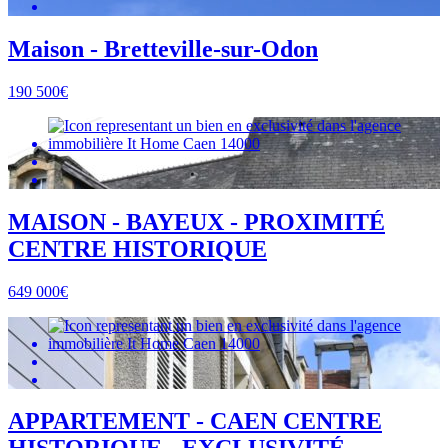
Maison - Bretteville-sur-Odon
190 500€
MAISON - BAYEUX - PROXIMITÉ
CENTRE HISTORIQUE
649 000€
APPARTEMENT - CAEN CENTRE