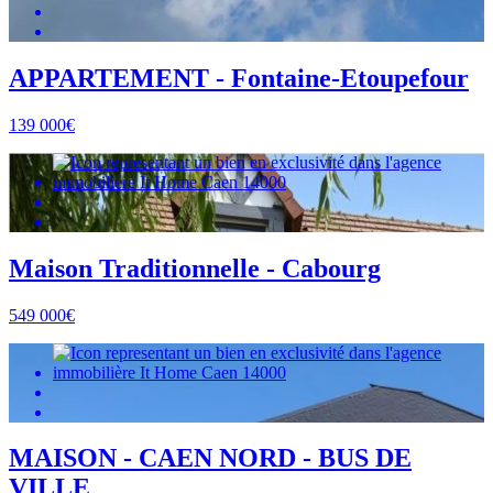
APPARTEMENT - Fontaine-Etoupefour
139 000€
Maison Traditionnelle - Cabourg
549 000€
MAISON - CAEN NORD - BUS DE
VILLE