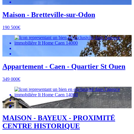
Maison - Bretteville-sur-Odon
190 500€
Appartement - Caen - Quartier St Ouen
349 000€
MAISON - BAYEUX - PROXIMITÉ
CENTRE HISTORIQUE