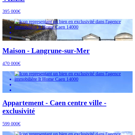
395 000€
Maison - Langrune-sur-Mer
470 000€
Appartement - Caen centre ville -
exclusivité
599 000€