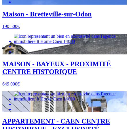
Maison - Bretteville-sur-Odon
190 500€
MAISON - BAYEUX - PROXIMITÉ
CENTRE HISTORIQUE
649 000€
APPARTEMENT - CAEN CENTRE