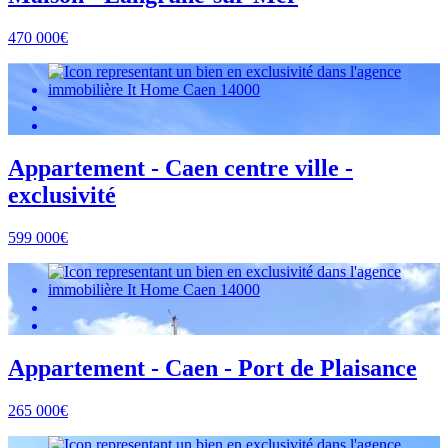
470 000€
Appartement - Caen centre ville -
exclusivité
599 000€
Appartement - Caen - Port de Plaisance
265 000€