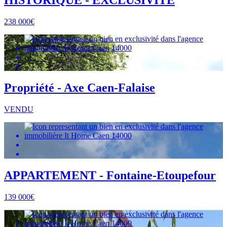
HISTORIQUE - EXCLUSIVITÉ
238 000€
Propriété - Axe Caen-Falaise
VENDU
APPARTEMENT - Fontaine-Etoupefour
139 000€