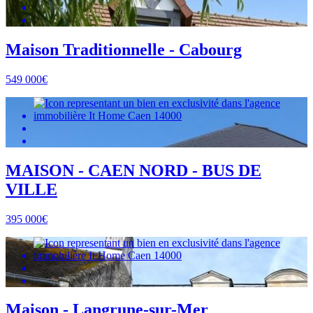
Maison Traditionnelle - Cabourg
549 000€
MAISON - CAEN NORD - BUS DE
VILLE
395 000€
Maison - Langrune-sur-Mer