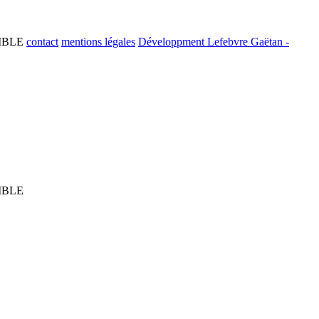
MBLE
contact
mentions légales
Développment Lefebvre Gaëtan -
MBLE