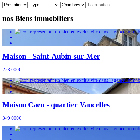
nos Biens immobiliers
Maison - Saint-Aubin-sur-Mer
223 000€
Maison Caen - quartier Vaucelles
349 000€