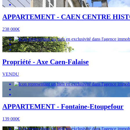
APPARTEMENT - CAEN CENTRE HIST
238 000€
Propriété - Axe Caen-Falaise
VENDU
APPARTEMENT - Fontaine-Etoupefour
139 000€